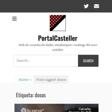
Twitte
Ema
PortalCasteller
Web de consulta de dades, estadistiques i rankings del mon
casteller.
Search
for:
Home
»
Posts tagged
dosos
Etiqueta:
dosos