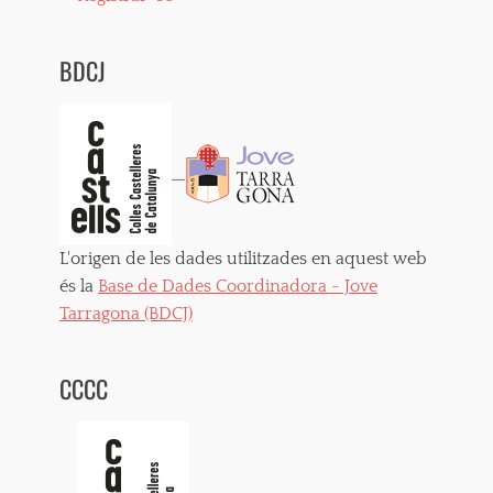
c
a
n
BDCJ
a
l
l
a
,
c
a
s
s
L'origen de les dades utilitzades en aquest web
o
l
és la
Base de Dades Coordinadora - Jove
e
Tarragona (BDCJ)
t
a
,
CCCC
c
a
s
t
e
l