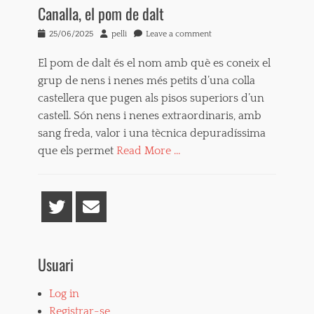
Canalla, el pom de dalt
Posted
Author
25/06/2025
pelli
Leave a comment
on
El pom de dalt és el nom amb què es coneix el
grup de nens i nenes més petits d’una colla
castellera que pugen als pisos superiors d’un
castell. Són nens i nenes extraordinaris, amb
sang freda, valor i una tècnica depuradíssima
que els permet
Read More …
Tags
a
c
Twitter
Email
o
t
x
a
Usuari
d
o
Log in
r
,
Registrar-se