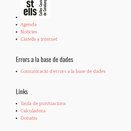
l
e
r
s
Agenda
,
Notícies
c
a
Castells a internet
s
t
e
Errors a la base de dades
l
l
Comunicació d'errors a la base de dades
s
,
d
o
Links
s
o
Taula de puntuacions
s
Calculadora
,
e
Donatiu
n
x