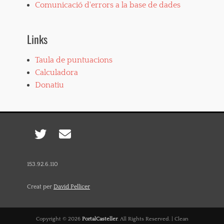
Comunicació d'errors a la base de dades
Links
Taula de puntuacions
Calculadora
Donatiu
Twitter
Email
153.92.6.110
Creat per
David Pellicer
Copyright © 2026
PortalCasteller
. All Rights Reserved. | Clean