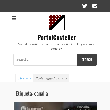
Twitte
Ema
PortalCasteller
Web de consulta de dades, estadistiques i rankings del mon
casteller.
Search
for:
Home
»
Posts tagged
canalla
Etiqueta:
canalla