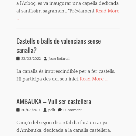
c
a l’Arboç, es va inaugurar una capella dedicada
a
al santíssim sagrament. “Prèviament
Read More
n
…
a
l
Tags
l
b
a
Castells o balls de valencians sense
a
,
l
canalla?
c
l
a
d
Posted
Author
23/03/2022
Joan Bofarull
s
e
on
s
v
La canalla és imprescindible per a fer castells.
o
a
l
Hi participa des del seu inici.
Read More …
l
e
e
Tags
t
n
#
a
c
AMBAUKA – Vull ser castellera
C
,
i
a
c
a
Posted
Author
20/08/2014
pelli
1 Comment
s
a
n
on
t
s
s
Cançó del segon disc «Tal dia farà un any»
e
t
,
l
e
d’Ambauka, dedicada a la canalla castellera.
c
l
l