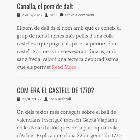
Canalla, el pom de dalt
Posted
Author
25/06/2025
pelli
Leave a comment
on
El pom de dalt és el nom amb què es coneix el
grup de nens i nenes més petits d’una colla
castellera que pugen als pisos superiors d’un
castell. Són nens i nenes extraordinaris, amb
sang freda, valor i una tècnica depuradíssima
que els permet
Read More …
Tags
a
COM ERA EL CASTELL DE 1770?
c
o
Posted
Author
20/10/2022
Joan Bofarull
t
on
x
Un dels textos més coneguts sobre el ball de
a
d
valencians l’escrigué mossèn Gaietà Viaplana
o
en les Notes històriques de la parròquia i vila
r
d’Arbós. Explica que el dia 22 de gener de 1770,
,