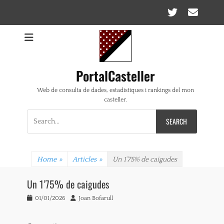
Twitte
Ema
PortalCasteller
Web de consulta de dades, estadistiques i rankings del mon
casteller.
Search
for:
Home
»
Articles
»
Un 1’75% de caigudes
Un 1’75% de caigudes
Posted
Author
01/01/2026
Joan Bofarull
on