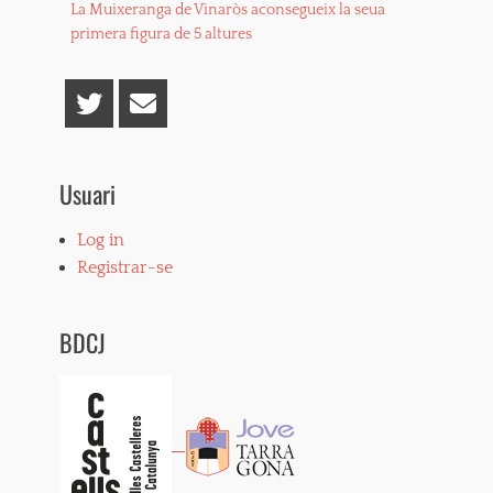
A
a
o
Li
ar
Previous
La Muixeranga de Vinaròs aconsegueix la seua
d'entrades
p
m
o
n
te
post:
primera figura de 5 altures
p
k
k
ix
Twitter
Email
Usuari
Log in
Registrar-se
BDCJ