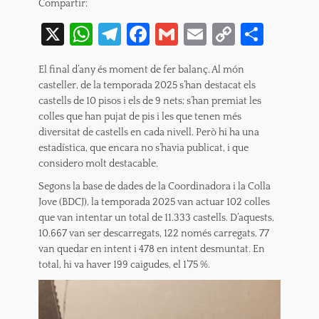
Compartir:
X
W
T
Fa
G
E
C
C
h
el
c
m
m
o
o
El final d’any és moment de fer balanç. Al món
at
e
e
ai
ai
p
m
casteller, de la temporada 2025 s’han destacat els
s
gr
b
l
l
y
p
castells de 10 pisos i els de 9 nets; s’han premiat les
colles que han pujat de pis i les que tenen més
A
a
o
Li
ar
diversitat de castells en cada nivell. Però hi ha una
p
m
o
n
te
estadística, que encara no s’havia publicat, i que
considero molt destacable.
p
k
k
ix
Segons la base de dades de la Coordinadora i la Colla
Jove (BDCJ), la temporada 2025 van actuar 102 colles
que van intentar un total de 11.333 castells. D’aquests,
10.667 van ser descarregats, 122 només carregats, 77
van quedar en intent i 478 en intent desmuntat. En
total, hi va haver 199 caigudes, el 1’75 %.