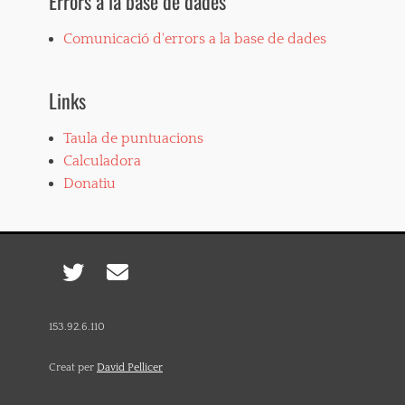
Errors a la base de dades
Comunicació d'errors a la base de dades
Links
Taula de puntuacions
Calculadora
Donatiu
Twitter
Email
153.92.6.110
Creat per
David Pellicer