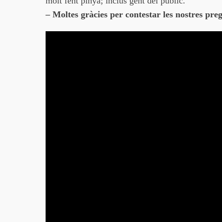
molt fent pinya; inclús gent del públic.
– Moltes gràcies per contestar les nostres pre