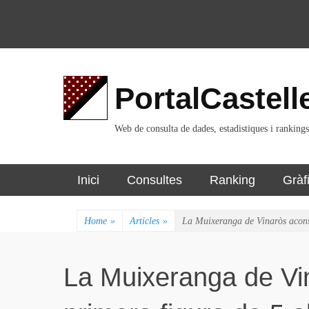
PortalCastell
Web de consulta de dades, estadistiques i rankings
Skip
Primary Menu
Inici
Consultes
Ranking
Gràf
to
content
Home
»
Articles
»
La Muixeranga de Vinaròs aconse
La Muixeranga de Vi