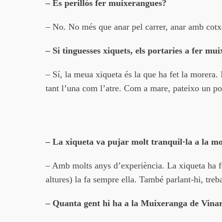
– És perillós fer muixerangues?
– No. No més que anar pel carrer, anar amb cotxe
– Si tinguesses xiquets, els portaries a fer mu
– Sí, la meua xiqueta és la que ha fet la morera. 
tant l’una com l’atre. Com a mare, pateixo un poc
– La xiqueta va pujar molt tranquil·la a la m
– Amb molts anys d’experiència. La xiqueta ha f
altures) la fa sempre ella. També parlant-hi, treb
– Quanta gent hi ha a la Muixeranga de Vina