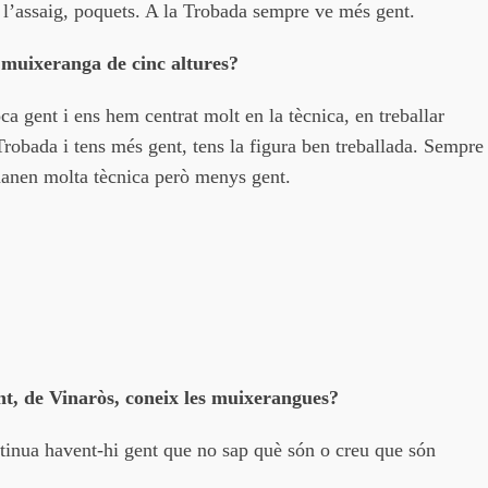
l’assaig, poquets. A la Trobada sempre ve més gent.
 muixeranga de cinc altures?
 gent i ens hem centrat molt en la tècnica, en treballar
 Trobada i tens més gent, tens la figura ben treballada. Sempre
manen molta tècnica però menys gent.
nt, de Vinaròs, coneix les muixerangues?
inua havent-hi gent que no sap què són o creu que són