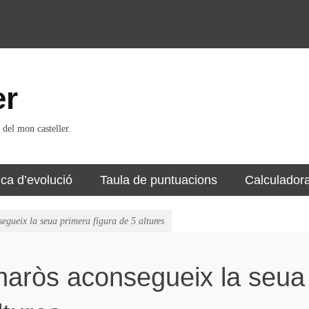
er
 del mon casteller.
ica d’evolució
Taula de puntuacions
Calculador
gueix la seua primera figura de 5 altures
naròs aconsegueix la seua