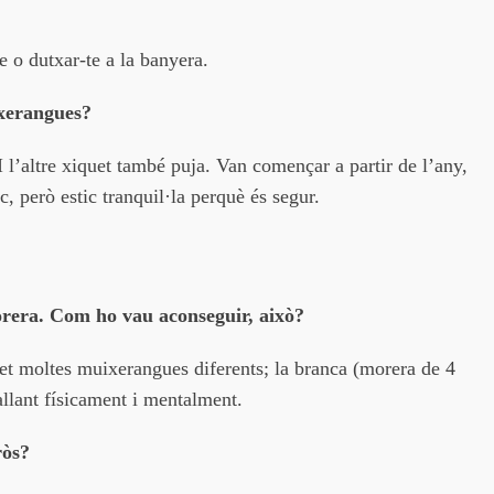
 o dutxar-te a la banyera.
ixerangues?
I l’altre xiquet també puja. Van començar a partir de l’any,
, però estic tranquil·la perquè és segur.
orera. Com ho vau aconseguir, això?
et moltes muixerangues diferents; la branca (morera de 4
allant físicament i mentalment.
ròs?