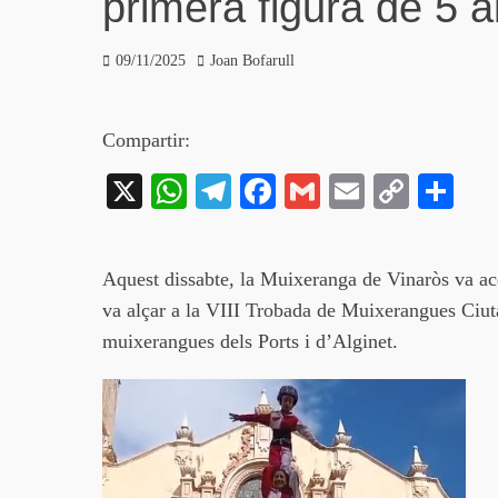
primera figura de 5 a
Posted
Author
09/11/2025
Joan Bofarull
on
Compartir:
X
W
Te
Fa
G
E
C
C
ha
le
ce
m
m
op
o
ts
gr
bo
ail
ail
y
m
Aquest dissabte, la Muixeranga de Vinaròs va ac
A
a
ok
Li
pa
va alçar a la VIII Trobada de Muixerangues Ciut
pp
m
nk
rt
muixerangues dels Ports i d’Alginet.
ei
x