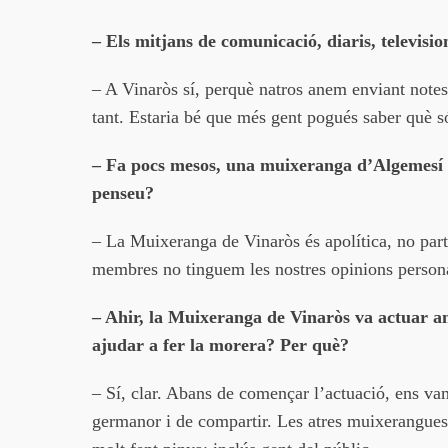
– Els mitjans de comunicació, diaris, televisi
– A Vinaròs sí, perquè natros anem enviant notes d
tant. Estaria bé que més gent pogués saber què 
– Fa pocs mesos, una muixeranga d’Algemesí 
penseu?
– La Muixeranga de Vinaròs és apolítica, no part
membres no tinguem les nostres opinions person
– Ahir, la Muixeranga de Vinaròs va actuar a
ajudar a fer la morera? Per què?
– Sí, clar. Abans de començar l’actuació, ens v
germanor i de compartir. Les atres muixerangues 