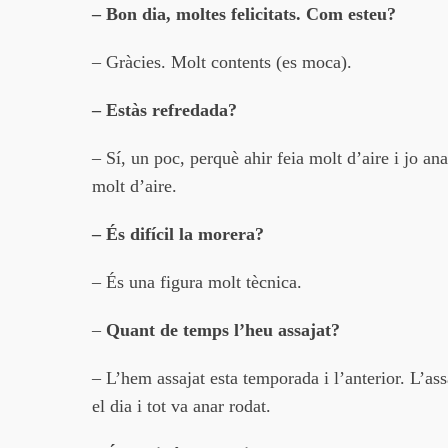
– Bon dia, moltes felicitats. Com esteu?
– Gràcies. Molt contents (es moca).
– Estàs refredada?
– Sí, un poc, perquè ahir feia molt d’aire i jo an
molt d’aire.
– És difícil la morera?
– És una figura molt tècnica.
–
Quant de temps l’heu assajat?
– L’hem assajat esta temporada i l’anterior. L’ass
el dia i tot va anar rodat.