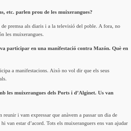
ons, etc. parlen prou de les muixerangues?
e premsa als diaris i a la televisió del poble. A fora, no
són les muixerangues.
va participar en una manifestació contra Mazón. Què en
icipa a manifestacions. Això no vol dir que els seus
als.
mb les muixerangues dels Ports i d’Alginet. Us van
am reunir i vam expressar que anàvem a passar un dia de
hi van estar d’acord. Tots els muixeranguers ens van ajudar